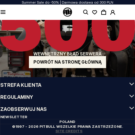
Summer Sale do -50% | Darmowa dostawa od 300 PLN
JAKOŚĆ TO DLA NAS PRIORYTET
Naszą odzież produkujemy z pasją! Nie idziemy na kompromis w kwestiach
wytrzymałości, długowieczności materiałów i dbałości o detal.
US ORIGIN
Nasze korzenie sięgają San Diego z poczatku lat 90-tych XX wieku. Nasz styl jest
surowy, autentyczny i stanowczy.
WEWNĘTRZNY BŁĄD SERWERA
MARKA Z CHARAKTEREM
Nasze kolekcje wybierają sportowcy, fighterzy i uparci indywidualiści.
POWRÓT NA STRONĘ GŁÓWNĄ
INFO
STREFA KLIENTA
REGULAMINY
ZAOBSERWUJ NAS
NEWSLETTER
POLAND
©1997 - 2026 PITBULL WSZELKIE PRAWA ZASTRZEŻONE.
SITE CREDITS