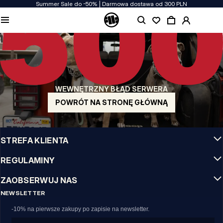
Summer Sale do -50% | Darmowa dostawa od 300 PLN
JAKOŚĆ TO DLA NAS PRIORYTET
Naszą odzież produkujemy z pasją! Nie idziemy na kompromis w kwestiach
wytrzymałości, długowieczności materiałów i dbałości o detal.
US ORIGIN
Nasze korzenie sięgają San Diego z poczatku lat 90-tych XX wieku. Nasz styl jest
surowy, autentyczny i stanowczy.
WEWNĘTRZNY BŁĄD SERWERA
MARKA Z CHARAKTEREM
Nasze kolekcje wybierają sportowcy, fighterzy i uparci indywidualiści.
POWRÓT NA STRONĘ GŁÓWNĄ
INFO
STREFA KLIENTA
REGULAMINY
ZAOBSERWUJ NAS
NEWSLETTER
-10% na pierwsze zakupy po zapisie na newsletter.
Email