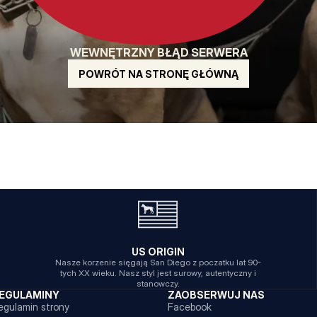
WEWNĘTRZNY BŁĄD SERWERA
POWRÓT NA STRONĘ GŁÓWNĄ
US ORIGIN
Nasze korzenie sięgają San Diego z poczatku lat 90-
tych XX wieku. Nasz styl jest surowy, autentyczny i
stanowczy.
EGULAMINY
ZAOBSERWUJ NAS
egulamin strony
Facebook