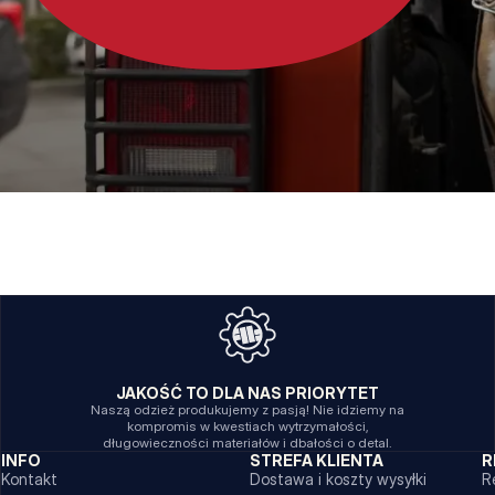
JAKOŚĆ TO DLA NAS PRIORYTET
Naszą odzież produkujemy z pasją! Nie idziemy na
kompromis w kwestiach wytrzymałości,
długowieczności materiałów i dbałości o detal.
INFO
STREFA KLIENTA
R
Kontakt
Dostawa i koszty wysyłki
R