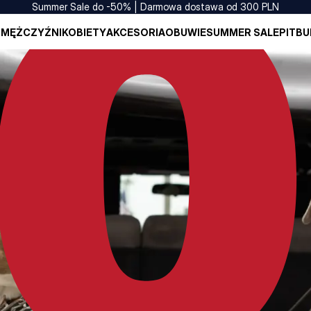
Summer Sale do -50% | Darmowa dostawa od 300 PLN
I
MĘŻCZYŹNI
KOBIETY
AKCESORIA
OBUWIE
SUMMER SALE
PITBU