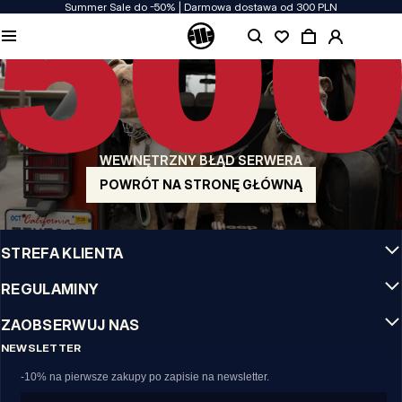
Summer Sale do -50% | Darmowa dostawa od 300 PLN
JAKOŚĆ TO DLA NAS PRIORYTET
Naszą odzież produkujemy z pasją! Nie idziemy na kompromis w kwestiach
wytrzymałości, długowieczności materiałów i dbałości o detal.
US ORIGIN
Nasze korzenie sięgają San Diego z poczatku lat 90-tych XX wieku. Nasz styl jest
surowy, autentyczny i stanowczy.
WEWNĘTRZNY BŁĄD SERWERA
MARKA Z CHARAKTEREM
Nasze kolekcje wybierają sportowcy, fighterzy i uparci indywidualiści.
POWRÓT NA STRONĘ GŁÓWNĄ
INFO
STREFA KLIENTA
REGULAMINY
ZAOBSERWUJ NAS
NEWSLETTER
-10% na pierwsze zakupy po zapisie na newsletter.
Email