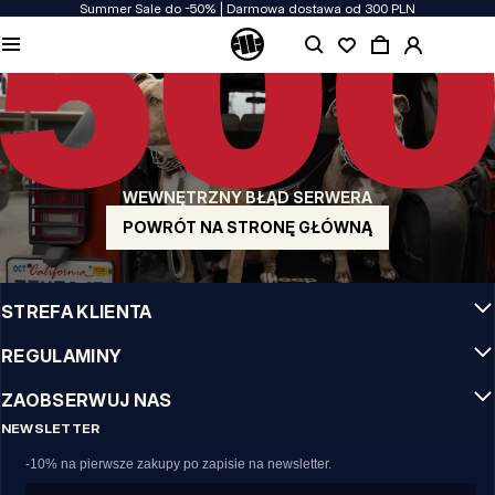
Summer Sale do -50% | Darmowa dostawa od 300 PLN
JAKOŚĆ TO DLA NAS PRIORYTET
Naszą odzież produkujemy z pasją! Nie idziemy na kompromis w kwestiach
wytrzymałości, długowieczności materiałów i dbałości o detal.
US ORIGIN
Nasze korzenie sięgają San Diego z poczatku lat 90-tych XX wieku. Nasz styl jest
surowy, autentyczny i stanowczy.
WEWNĘTRZNY BŁĄD SERWERA
MARKA Z CHARAKTEREM
Nasze kolekcje wybierają sportowcy, fighterzy i uparci indywidualiści.
POWRÓT NA STRONĘ GŁÓWNĄ
INFO
STREFA KLIENTA
REGULAMINY
ZAOBSERWUJ NAS
NEWSLETTER
-10% na pierwsze zakupy po zapisie na newsletter.
Email