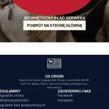
WEWNĘTRZNY BŁĄD SERWERA
POWRÓT NA STRONĘ GŁÓWNĄ
US ORIGIN
Nasze korzenie sięgają San Diego z poczatku lat 90-
tych XX wieku. Nasz styl jest surowy, autentyczny i
stanowczy.
EGULAMINY
ZAOBSERWUJ NAS
egulamin strony
Facebook
olityka prywatności
Instagram
egulamin kart podarunkowych