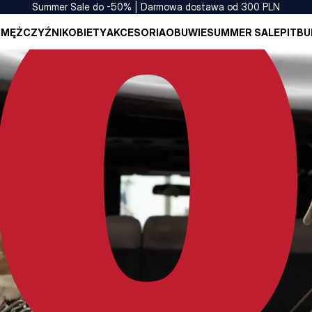
Summer Sale do -50% | Darmowa dostawa od 300 PLN
I
MĘŻCZYŹNI
KOBIETY
AKCESORIA
OBUWIE
SUMMER SALE
PITBU