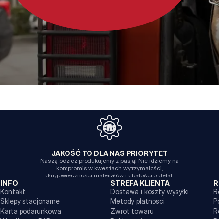
JAKOŚĆ TO DLA NAS PRIORYTET
Naszą odzież produkujemy z pasją! Nie idziemy na
kompromis w kwestiach wytrzymałości,
długowieczności materiałów i dbałości o detal.
INFO
STREFA KLIENTA
R
Kontakt
Dostawa i koszty wysyłki
R
Sklepy stacjonarne
Metody płatnosci
P
Karta podarunkowa
Zwrot towaru
R