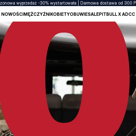
zonowa wyprzedaż -30% wystartowała | Darmowa dostawa od 300 
NOWOŚCI
MĘŻCZYŹNI
KOBIETY
OBUWIE
SALE
PITBULL X ADCC