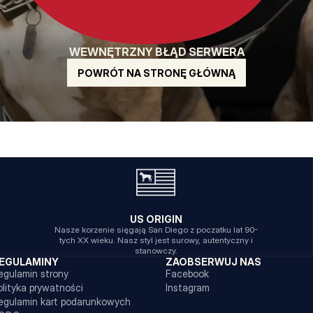
WEWNĘTRZNY BŁĄD SERWERA
POWRÓT NA STRONĘ GŁÓWNĄ
US ORIGIN
Nasze korzenie sięgają San Diego z poczatku lat 90-
tych XX wieku. Nasz styl jest surowy, autentyczny i
stanowczy.
EGULAMINY
ZAOBSERWUJ NAS
egulamin strony
Facebook
olityka prywatności
Instagram
egulamin kart podarunkowych