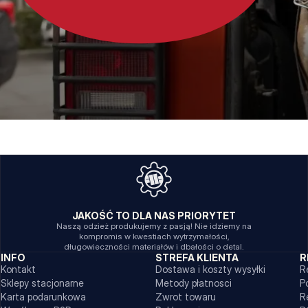
JAKOŚĆ TO DLA NAS PRIORYTET
Naszą odzież produkujemy z pasją! Nie idziemy na
kompromis w kwestiach wytrzymałości,
długowieczności materiałów i dbałości o detal.
INFO
STREFA KLIENTA
R
Kontakt
Dostawa i koszty wysyłki
R
Sklepy stacjonarne
Metody płatnosci
P
Karta podarunkowa
Zwrot towaru
R