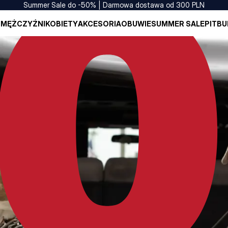
Summer Sale do -50% | Darmowa dostawa od 300 PLN
I
MĘŻCZYŹNI
KOBIETY
AKCESORIA
OBUWIE
SUMMER SALE
PITBU