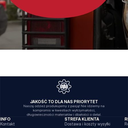
JAKOŚĆ TO DLA NAS PRIORYTET
Naszą odzież produkujemy z pasją! Nie idziemy na
kompromis w kwestiach wytrzymałości,
długowieczności materiałów i dbałości o detal.
INFO
STREFA KLIENTA
R
Kontakt
Dostawa i koszty wysyłki
R