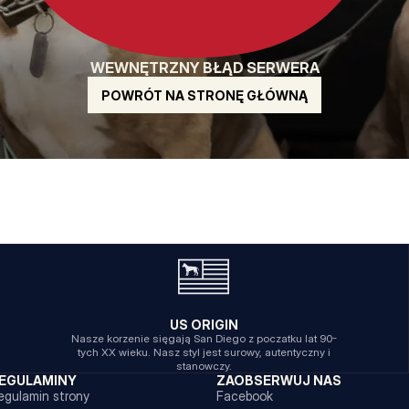
WEWNĘTRZNY BŁĄD SERWERA
POWRÓT NA STRONĘ GŁÓWNĄ
US ORIGIN
Nasze korzenie sięgają San Diego z poczatku lat 90-
tych XX wieku. Nasz styl jest surowy, autentyczny i
stanowczy.
EGULAMINY
ZAOBSERWUJ NAS
egulamin strony
Facebook