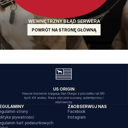
WEWNĘTRZNY BŁĄD SERWERA
POWRÓT NA STRONĘ GŁÓWNĄ
US ORIGIN
Nasze korzenie sięgają San Diego z poczatku lat 90-
tych XX wieku. Nasz styl jest surowy, autentyczny i
stanowczy.
EGULAMINY
ZAOBSERWUJ NAS
egulamin strony
Facebook
olityka prywatności
Instagram
egulamin kart podarunkowych