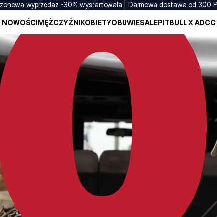
zonowa wyprzedaż -30% wystartowała | Darmowa dostawa od 300 
NOWOŚCI
MĘŻCZYŹNI
KOBIETY
OBUWIE
SALE
PITBULL X ADCC