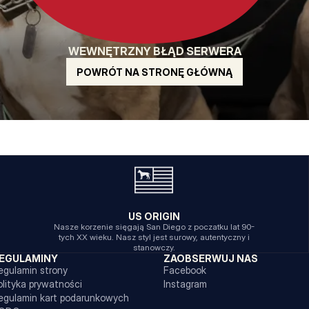
WEWNĘTRZNY BŁĄD SERWERA
POWRÓT NA STRONĘ GŁÓWNĄ
US ORIGIN
Nasze korzenie sięgają San Diego z poczatku lat 90-
tych XX wieku. Nasz styl jest surowy, autentyczny i
stanowczy.
EGULAMINY
ZAOBSERWUJ NAS
egulamin strony
Facebook
olityka prywatności
Instagram
egulamin kart podarunkowych