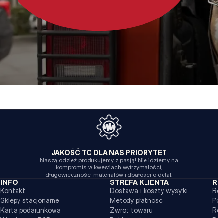
JAKOŚĆ TO DLA NAS PRIORYTET
Naszą odzież produkujemy z pasją! Nie idziemy na
kompromis w kwestiach wytrzymałości,
długowieczności materiałów i dbałości o detal.
INFO
STREFA KLIENTA
R
Kontakt
Dostawa i koszty wysyłki
R
Sklepy stacjonarne
Metody płatnosci
P
Karta podarunkowa
Zwrot towaru
R