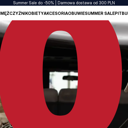
Summer Sale do -50% | Darmowa dostawa od 300 PLN
I
MĘŻCZYŹNI
KOBIETY
AKCESORIA
OBUWIE
SUMMER SALE
PITBU