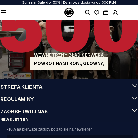
Summer Sale do -50% | Darmowa dostawa od 300 PLN
JAKOŚĆ TO DLA NAS PRIORYTET
Naszą odzież produkujemy z pasją! Nie idziemy na kompromis w kwestiach
wytrzymałości, długowieczności materiałów i dbałości o detal.
US ORIGIN
Nasze korzenie sięgają San Diego z poczatku lat 90-tych XX wieku. Nasz styl jest
surowy, autentyczny i stanowczy.
WEWNĘTRZNY BŁĄD SERWERA
MARKA Z CHARAKTEREM
Nasze kolekcje wybierają sportowcy, fighterzy i uparci indywidualiści.
POWRÓT NA STRONĘ GŁÓWNĄ
INFO
STREFA KLIENTA
REGULAMINY
ZAOBSERWUJ NAS
NEWSLETTER
-10% na pierwsze zakupy po zapisie na newsletter.
Email