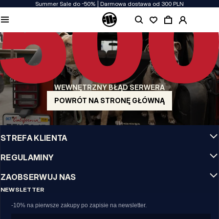
Summer Sale do -50% | Darmowa dostawa od 300 PLN
JAKOŚĆ TO DLA NAS PRIORYTET
Naszą odzież produkujemy z pasją! Nie idziemy na kompromis w kwestiach
wytrzymałości, długowieczności materiałów i dbałości o detal.
US ORIGIN
Nasze korzenie sięgają San Diego z poczatku lat 90-tych XX wieku. Nasz styl jest
surowy, autentyczny i stanowczy.
WEWNĘTRZNY BŁĄD SERWERA
MARKA Z CHARAKTEREM
Nasze kolekcje wybierają sportowcy, fighterzy i uparci indywidualiści.
POWRÓT NA STRONĘ GŁÓWNĄ
INFO
STREFA KLIENTA
REGULAMINY
ZAOBSERWUJ NAS
NEWSLETTER
-10% na pierwsze zakupy po zapisie na newsletter.
Email