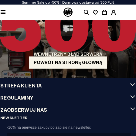
Summer Sale do -50% | Darmowa dostawa od 300 PLN
JAKOŚĆ TO DLA NAS PRIORYTET
Naszą odzież produkujemy z pasją! Nie idziemy na kompromis w kwestiach
wytrzymałości, długowieczności materiałów i dbałości o detal.
US ORIGIN
Nasze korzenie sięgają San Diego z poczatku lat 90-tych XX wieku. Nasz styl jest
surowy, autentyczny i stanowczy.
WEWNĘTRZNY BŁĄD SERWERA
MARKA Z CHARAKTEREM
Nasze kolekcje wybierają sportowcy, fighterzy i uparci indywidualiści.
POWRÓT NA STRONĘ GŁÓWNĄ
INFO
STREFA KLIENTA
REGULAMINY
ZAOBSERWUJ NAS
NEWSLETTER
-10% na pierwsze zakupy po zapisie na newsletter.
Email