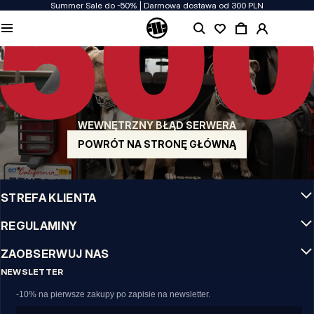
Summer Sale do -50% | Darmowa dostawa od 300 PLN
JAKOŚĆ TO DLA NAS PRIORYTET
Naszą odzież produkujemy z pasją! Nie idziemy na kompromis w kwestiach
wytrzymałości, długowieczności materiałów i dbałości o detal.
US ORIGIN
Nasze korzenie sięgają San Diego z poczatku lat 90-tych XX wieku. Nasz styl jest
surowy, autentyczny i stanowczy.
WEWNĘTRZNY BŁĄD SERWERA
MARKA Z CHARAKTEREM
Nasze kolekcje wybierają sportowcy, fighterzy i uparci indywidualiści.
POWRÓT NA STRONĘ GŁÓWNĄ
INFO
STREFA KLIENTA
REGULAMINY
ZAOBSERWUJ NAS
NEWSLETTER
-10% na pierwsze zakupy po zapisie na newsletter.
Email