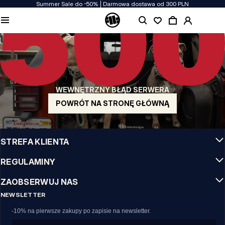
Summer Sale do -50% | Darmowa dostawa od 300 PLN
JAKOŚĆ TO DLA NAS PRIORYTET
Naszą odzież produkujemy z pasją! Nie idziemy na kompromis w kwestiach
wytrzymałości, długowieczności materiałów i dbałości o detal.
US ORIGIN
Nasze korzenie sięgają San Diego z poczatku lat 90-tych XX wieku. Nasz styl jest
surowy, autentyczny i stanowczy.
WEWNĘTRZNY BŁĄD SERWERA
MARKA Z CHARAKTEREM
Nasze kolekcje wybierają sportowcy, fighterzy i uparci indywidualiści.
POWRÓT NA STRONĘ GŁÓWNĄ
INFO
STREFA KLIENTA
REGULAMINY
ZAOBSERWUJ NAS
NEWSLETTER
-10% na pierwsze zakupy po zapisie na newsletter.
Email