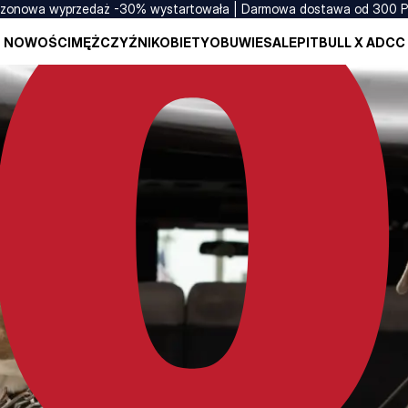
zonowa wyprzedaż -30% wystartowała | Darmowa dostawa od 300 
NOWOŚCI
MĘŻCZYŹNI
KOBIETY
OBUWIE
SALE
PITBULL X ADCC