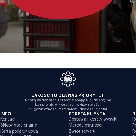
JAKOŚĆ TO DLA NAS PRIORYTET
Naszą odzież produkujemy z pasją! Nie idziemy na
kompromis w kwestiach wytrzymałości,
długowieczności materiałów i dbałości o detal.
INFO
STREFA KLIENTA
R
Kontakt
Dostawa i koszty wysyłki
R
Sklepy stacjonarne
Metody płatnosci
P
Karta podarunkowa
Zwrot towaru
R