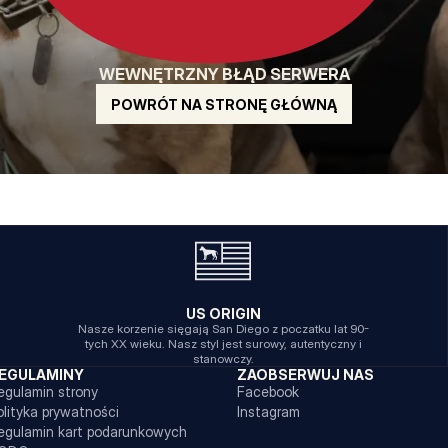
WEWNĘTRZNY BŁĄD SERWERA
POWRÓT NA STRONĘ GŁÓWNĄ
US ORIGIN
Nasze korzenie sięgają San Diego z poczatku lat 90-
tych XX wieku. Nasz styl jest surowy, autentyczny i
stanowczy.
EGULAMINY
ZAOBSERWUJ NAS
egulamin strony
Facebook
olityka prywatności
Instagram
egulamin kart podarunkowych