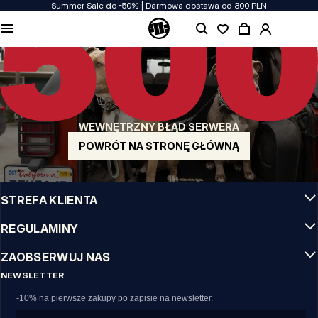
Summer Sale do -50% | Darmowa dostawa od 300 PLN
JAKOŚĆ TO DLA NAS PRIORYTET
Naszą odzież produkujemy z pasją! Nie idziemy na kompromis w kwestiach
wytrzymałości, długowieczności materiałów i dbałości o detal.
US ORIGIN
Nasze korzenie sięgają San Diego z poczatku lat 90-tych XX wieku. Nasz styl jest
surowy, autentyczny i stanowczy.
WEWNĘTRZNY BŁĄD SERWERA
MARKA Z CHARAKTEREM
Nasze kolekcje wybierają sportowcy, fighterzy i uparci indywidualiści.
POWRÓT NA STRONĘ GŁÓWNĄ
INFO
STREFA KLIENTA
REGULAMINY
ZAOBSERWUJ NAS
NEWSLETTER
-10% na pierwsze zakupy po zapisie na newsletter.
Email