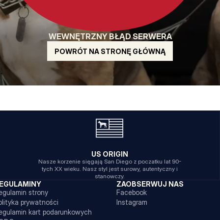
WEWNĘTRZNY BŁĄD SERWERA
POWRÓT NA STRONĘ GŁÓWNĄ
US ORIGIN
Nasze korzenie sięgają San Diego z poczatku lat 90-
tych XX wieku. Nasz styl jest surowy, autentyczny i
stanowczy.
EGULAMINY
ZAOBSERWUJ NAS
egulamin strony
Facebook
olityka prywatności
Instagram
egulamin kart podarunkowych