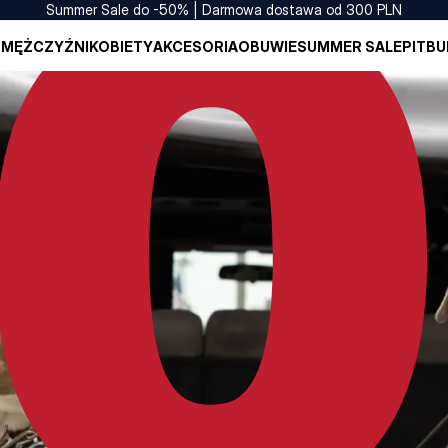
Summer Sale do -50% | Darmowa dostawa od 300 PLN
I
MĘŻCZYŹNI
KOBIETY
AKCESORIA
OBUWIE
SUMMER SALE
PITBU