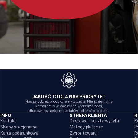
JAKOŚĆ TO DLA NAS PRIORYTET
Naszą odzież produkujemy z pasją! Nie idziemy na
kompromis w kwestiach wytrzymałości,
długowieczności materiałów i dbałości o detal.
INFO
STREFA KLIENTA
R
Kontakt
Dostawa i koszty wysyłki
R
Sklepy stacjonarne
Metody płatnosci
P
Karta podarunkowa
Zwrot towaru
R