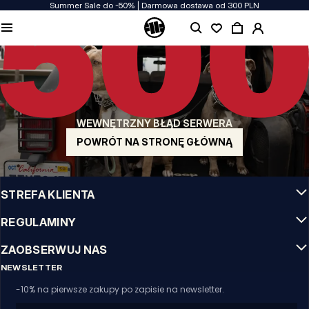
Summer Sale do -50% | Darmowa dostawa od 300 PLN
JAKOŚĆ TO DLA NAS PRIORYTET
Naszą odzież produkujemy z pasją! Nie idziemy na kompromis w kwestiach
wytrzymałości, długowieczności materiałów i dbałości o detal.
US ORIGIN
Nasze korzenie sięgają San Diego z poczatku lat 90-tych XX wieku. Nasz styl jest
surowy, autentyczny i stanowczy.
WEWNĘTRZNY BŁĄD SERWERA
MARKA Z CHARAKTEREM
Nasze kolekcje wybierają sportowcy, fighterzy i uparci indywidualiści.
POWRÓT NA STRONĘ GŁÓWNĄ
INFO
STREFA KLIENTA
REGULAMINY
ZAOBSERWUJ NAS
NEWSLETTER
-10% na pierwsze zakupy po zapisie na newsletter.
Email