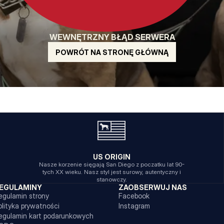
WEWNĘTRZNY BŁĄD SERWERA
POWRÓT NA STRONĘ GŁÓWNĄ
US ORIGIN
Nasze korzenie sięgają San Diego z poczatku lat 90-
tych XX wieku. Nasz styl jest surowy, autentyczny i
stanowczy.
EGULAMINY
ZAOBSERWUJ NAS
egulamin strony
Facebook
olityka prywatności
Instagram
egulamin kart podarunkowych