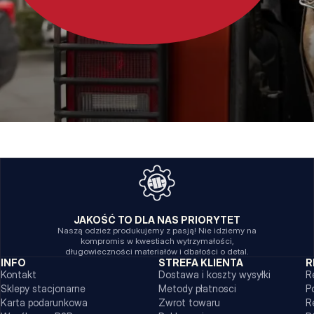
JAKOŚĆ TO DLA NAS PRIORYTET
Naszą odzież produkujemy z pasją! Nie idziemy na
kompromis w kwestiach wytrzymałości,
długowieczności materiałów i dbałości o detal.
INFO
STREFA KLIENTA
R
Kontakt
Dostawa i koszty wysyłki
R
Sklepy stacjonarne
Metody płatnosci
P
Karta podarunkowa
Zwrot towaru
R