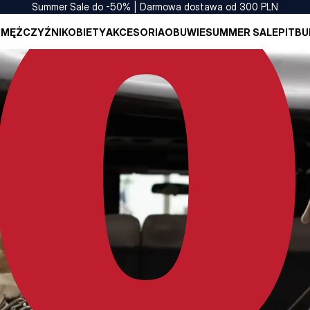
Summer Sale do -50% | Darmowa dostawa od 300 PLN
I
MĘŻCZYŹNI
KOBIETY
AKCESORIA
OBUWIE
SUMMER SALE
PITBU