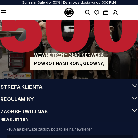
Summer Sale do -50% | Darmowa dostawa od 300 PLN
JAKOŚĆ TO DLA NAS PRIORYTET
Naszą odzież produkujemy z pasją! Nie idziemy na kompromis w kwestiach
wytrzymałości, długowieczności materiałów i dbałości o detal.
US ORIGIN
Nasze korzenie sięgają San Diego z poczatku lat 90-tych XX wieku. Nasz styl jest
surowy, autentyczny i stanowczy.
WEWNĘTRZNY BŁĄD SERWERA
MARKA Z CHARAKTEREM
Nasze kolekcje wybierają sportowcy, fighterzy i uparci indywidualiści.
POWRÓT NA STRONĘ GŁÓWNĄ
INFO
STREFA KLIENTA
REGULAMINY
ZAOBSERWUJ NAS
NEWSLETTER
-10% na pierwsze zakupy po zapisie na newsletter.
Email