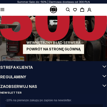
Summer Sale do -50% | Darmowa dostawa od 300 PLN
JAKOŚĆ TO DLA NAS PRIORYTET
Naszą odzież produkujemy z pasją! Nie idziemy na kompromis w kwestiach
wytrzymałości, długowieczności materiałów i dbałości o detal.
US ORIGIN
Nasze korzenie sięgają San Diego z poczatku lat 90-tych XX wieku. Nasz styl jest
surowy, autentyczny i stanowczy.
WEWNĘTRZNY BŁĄD SERWERA
MARKA Z CHARAKTEREM
Nasze kolekcje wybierają sportowcy, fighterzy i uparci indywidualiści.
POWRÓT NA STRONĘ GŁÓWNĄ
INFO
STREFA KLIENTA
REGULAMINY
ZAOBSERWUJ NAS
NEWSLETTER
-10% na pierwsze zakupy po zapisie na newsletter.
Email