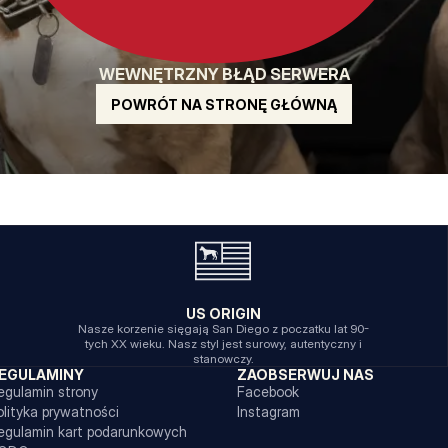
WEWNĘTRZNY BŁĄD SERWERA
POWRÓT NA STRONĘ GŁÓWNĄ
US ORIGIN
Nasze korzenie sięgają San Diego z poczatku lat 90-
tych XX wieku. Nasz styl jest surowy, autentyczny i
stanowczy.
EGULAMINY
ZAOBSERWUJ NAS
egulamin strony
Facebook
olityka prywatności
Instagram
egulamin kart podarunkowych