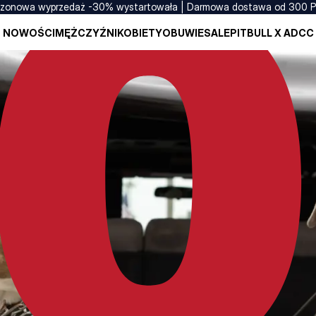
zonowa wyprzedaż -30% wystartowała | Darmowa dostawa od 300 
NOWOŚCI
MĘŻCZYŹNI
KOBIETY
OBUWIE
SALE
PITBULL X ADCC