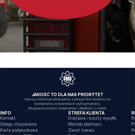
JAKOŚĆ TO DLA NAS PRIORYTET
Naszą odzież produkujemy z pasją! Nie idziemy na
kompromis w kwestiach wytrzymałości,
długowieczności materiałów i dbałości o detal.
INFO
STREFA KLIENTA
R
Kontakt
Dostawa i koszty wysyłki
R
Sklepy stacjonarne
Metody płatnosci
P
Karta podarunkowa
Zwrot towaru
R