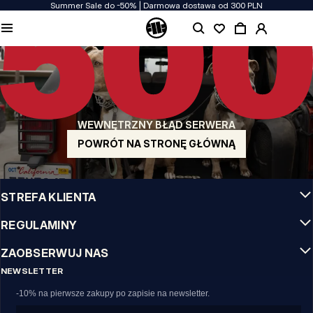
Summer Sale do -50% | Darmowa dostawa od 300 PLN
JAKOŚĆ TO DLA NAS PRIORYTET
Naszą odzież produkujemy z pasją! Nie idziemy na kompromis w kwestiach
wytrzymałości, długowieczności materiałów i dbałości o detal.
US ORIGIN
Nasze korzenie sięgają San Diego z poczatku lat 90-tych XX wieku. Nasz styl jest
surowy, autentyczny i stanowczy.
WEWNĘTRZNY BŁĄD SERWERA
MARKA Z CHARAKTEREM
Nasze kolekcje wybierają sportowcy, fighterzy i uparci indywidualiści.
POWRÓT NA STRONĘ GŁÓWNĄ
INFO
STREFA KLIENTA
REGULAMINY
ZAOBSERWUJ NAS
NEWSLETTER
-10% na pierwsze zakupy po zapisie na newsletter.
Email