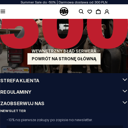
Summer Sale do -50% | Darmowa dostawa od 300 PLN
JAKOŚĆ TO DLA NAS PRIORYTET
Naszą odzież produkujemy z pasją! Nie idziemy na kompromis w kwestiach
wytrzymałości, długowieczności materiałów i dbałości o detal.
US ORIGIN
Nasze korzenie sięgają San Diego z poczatku lat 90-tych XX wieku. Nasz styl jest
surowy, autentyczny i stanowczy.
WEWNĘTRZNY BŁĄD SERWERA
MARKA Z CHARAKTEREM
Nasze kolekcje wybierają sportowcy, fighterzy i uparci indywidualiści.
POWRÓT NA STRONĘ GŁÓWNĄ
INFO
STREFA KLIENTA
REGULAMINY
ZAOBSERWUJ NAS
NEWSLETTER
-10% na pierwsze zakupy po zapisie na newsletter.
Email