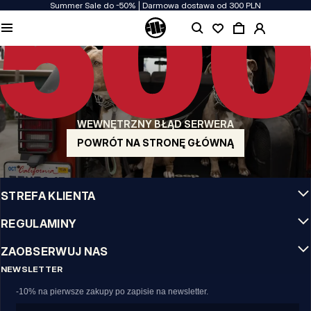
Summer Sale do -50% | Darmowa dostawa od 300 PLN
JAKOŚĆ TO DLA NAS PRIORYTET
Naszą odzież produkujemy z pasją! Nie idziemy na kompromis w kwestiach
wytrzymałości, długowieczności materiałów i dbałości o detal.
US ORIGIN
Nasze korzenie sięgają San Diego z poczatku lat 90-tych XX wieku. Nasz styl jest
surowy, autentyczny i stanowczy.
WEWNĘTRZNY BŁĄD SERWERA
MARKA Z CHARAKTEREM
Nasze kolekcje wybierają sportowcy, fighterzy i uparci indywidualiści.
POWRÓT NA STRONĘ GŁÓWNĄ
INFO
STREFA KLIENTA
REGULAMINY
ZAOBSERWUJ NAS
NEWSLETTER
-10% na pierwsze zakupy po zapisie na newsletter.
Email