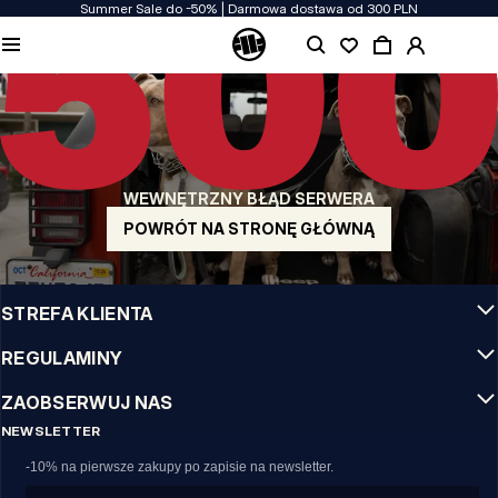
Summer Sale do -50% | Darmowa dostawa od 300 PLN
JAKOŚĆ TO DLA NAS PRIORYTET
Naszą odzież produkujemy z pasją! Nie idziemy na kompromis w kwestiach
wytrzymałości, długowieczności materiałów i dbałości o detal.
US ORIGIN
Nasze korzenie sięgają San Diego z poczatku lat 90-tych XX wieku. Nasz styl jest
surowy, autentyczny i stanowczy.
WEWNĘTRZNY BŁĄD SERWERA
MARKA Z CHARAKTEREM
Nasze kolekcje wybierają sportowcy, fighterzy i uparci indywidualiści.
POWRÓT NA STRONĘ GŁÓWNĄ
INFO
STREFA KLIENTA
REGULAMINY
ZAOBSERWUJ NAS
NEWSLETTER
-10% na pierwsze zakupy po zapisie na newsletter.
Email