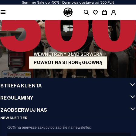
Summer Sale do -50% | Darmowa dostawa od 300 PLN
JAKOŚĆ TO DLA NAS PRIORYTET
Naszą odzież produkujemy z pasją! Nie idziemy na kompromis w kwestiach
wytrzymałości, długowieczności materiałów i dbałości o detal.
US ORIGIN
Nasze korzenie sięgają San Diego z poczatku lat 90-tych XX wieku. Nasz styl jest
surowy, autentyczny i stanowczy.
WEWNĘTRZNY BŁĄD SERWERA
MARKA Z CHARAKTEREM
Nasze kolekcje wybierają sportowcy, fighterzy i uparci indywidualiści.
POWRÓT NA STRONĘ GŁÓWNĄ
INFO
STREFA KLIENTA
REGULAMINY
ZAOBSERWUJ NAS
NEWSLETTER
-10% na pierwsze zakupy po zapisie na newsletter.
Email