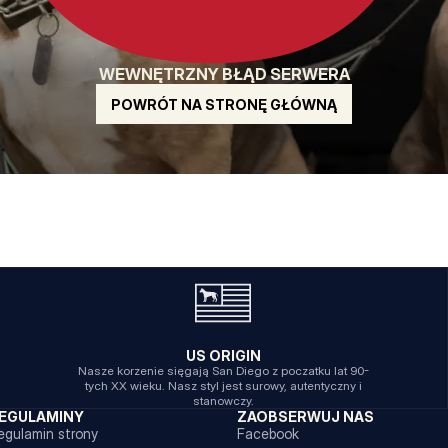
WEWNĘTRZNY BŁĄD SERWERA
POWRÓT NA STRONĘ GŁÓWNĄ
US ORIGIN
Nasze korzenie sięgają San Diego z poczatku lat 90-
tych XX wieku. Nasz styl jest surowy, autentyczny i
stanowczy.
EGULAMINY
ZAOBSERWUJ NAS
egulamin strony
Facebook