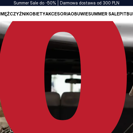
Summer Sale do -50% | Darmowa dostawa od 300 PLN
I
MĘŻCZYŹNI
KOBIETY
AKCESORIA
OBUWIE
SUMMER SALE
PITBU