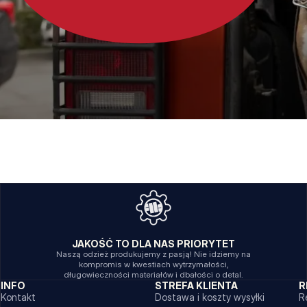
JAKOŚĆ TO DLA NAS PRIORYTET
Naszą odzież produkujemy z pasją! Nie idziemy na
kompromis w kwestiach wytrzymałości,
długowieczności materiałów i dbałości o detal.
INFO
STREFA KLIENTA
R
Kontakt
Dostawa i koszty wysyłki
R