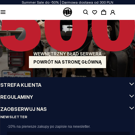
Summer Sale do -50% | Darmowa dostawa od 300 PLN
JAKOŚĆ TO DLA NAS PRIORYTET
Naszą odzież produkujemy z pasją! Nie idziemy na kompromis w kwestiach
wytrzymałości, długowieczności materiałów i dbałości o detal.
US ORIGIN
Nasze korzenie sięgają San Diego z poczatku lat 90-tych XX wieku. Nasz styl jest
surowy, autentyczny i stanowczy.
WEWNĘTRZNY BŁĄD SERWERA
MARKA Z CHARAKTEREM
Nasze kolekcje wybierają sportowcy, fighterzy i uparci indywidualiści.
POWRÓT NA STRONĘ GŁÓWNĄ
INFO
STREFA KLIENTA
REGULAMINY
ZAOBSERWUJ NAS
NEWSLETTER
-10% na pierwsze zakupy po zapisie na newsletter.
Email