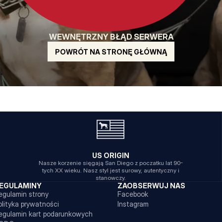
WEWNĘTRZNY BŁĄD SERWERA
POWRÓT NA STRONĘ GŁÓWNĄ
US ORIGIN
Nasze korzenie sięgają San Diego z poczatku lat 90-
tych XX wieku. Nasz styl jest surowy, autentyczny i
stanowczy.
EGULAMINY
ZAOBSERWUJ NAS
egulamin strony
Facebook
olityka prywatności
Instagram
egulamin kart podarunkowych