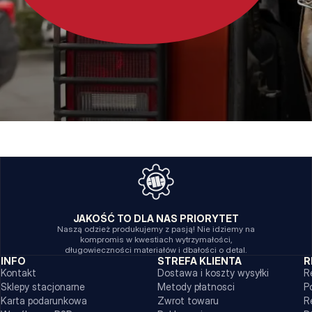
JAKOŚĆ TO DLA NAS PRIORYTET
Naszą odzież produkujemy z pasją! Nie idziemy na
kompromis w kwestiach wytrzymałości,
długowieczności materiałów i dbałości o detal.
INFO
STREFA KLIENTA
R
Kontakt
Dostawa i koszty wysyłki
R
Sklepy stacjonarne
Metody płatnosci
P
Karta podarunkowa
Zwrot towaru
R