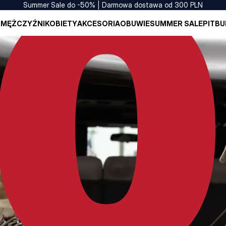
Summer Sale do -50% | Darmowa dostawa od 300 PLN
I
MĘŻCZYŹNI
KOBIETY
AKCESORIA
OBUWIE
SUMMER SALE
PITBU