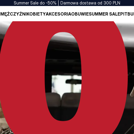
Summer Sale do -50% | Darmowa dostawa od 300 PLN
I
MĘŻCZYŹNI
KOBIETY
AKCESORIA
OBUWIE
SUMMER SALE
PITBU