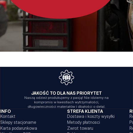
JAKOŚĆ TO DLA NAS PRIORYTET
Naszą odzież produkujemy z pasją! Nie idziemy na
kompromis w kwestiach wytrzymałości,
długowieczności materiałów i dbałości o detal.
INFO
STREFA KLIENTA
R
Kontakt
Dostawa i koszty wysyłki
R
Sklepy stacjonarne
Metody płatnosci
P
Karta podarunkowa
Zwrot towaru
R