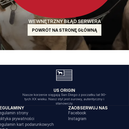
WEWNĘTRZNY BŁĄD SERWERA
POWRÓT NA STRONĘ GŁÓWNĄ
US ORIGIN
Nasze korzenie sięgają San Diego z poczatku lat 90-
tych XX wieku. Nasz styl jest surowy, autentyczny i
stanowczy.
EGULAMINY
ZAOBSERWUJ NAS
egulamin strony
Facebook
olityka prywatności
Instagram
egulamin kart podarunkowych