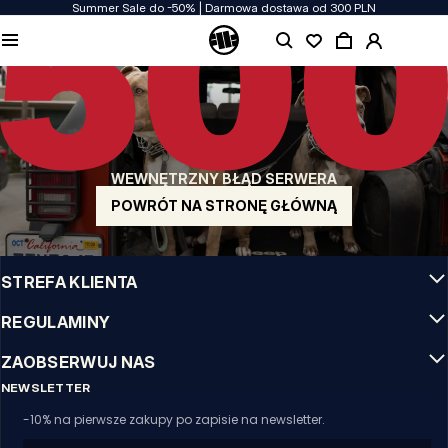
Summer Sale do -50% | Darmowa dostawa od 300 PLN
JAKOŚĆ TO DLA NAS PRIORYTET
Naszą odzież produkujemy z pasją! Nie idziemy na kompromis w kwestiach
wytrzymałości, długowieczności materiałów i dbałości o detal.
US ORIGIN
Nasze korzenie sięgają San Diego z poczatku lat 90-tych XX wieku. Nasz styl jest
surowy, autentyczny i stanowczy.
WEWNĘTRZNY BŁĄD SERWERA
MARKA Z CHARAKTEREM
Nasze kolekcje wybierają sportowcy, fighterzy i uparci indywidualiści.
POWRÓT NA STRONĘ GŁÓWNĄ
INFO
STREFA KLIENTA
REGULAMINY
ZAOBSERWUJ NAS
NEWSLETTER
-10% na pierwsze zakupy po zapisie na newsletter.
Email