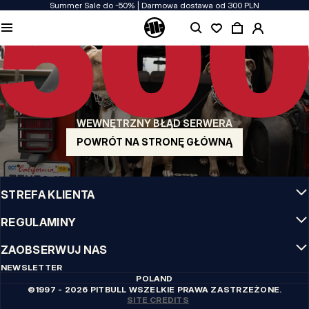
Summer Sale do -50% | Darmowa dostawa od 300 PLN
JAKOŚĆ TO DLA NAS PRIORYTET
Naszą odzież produkujemy z pasją! Nie idziemy na kompromis w kwestiach
wytrzymałości, długowieczności materiałów i dbałości o detal.
US ORIGIN
Nasze korzenie sięgają San Diego z poczatku lat 90-tych XX wieku. Nasz styl jest
surowy, autentyczny i stanowczy.
WEWNĘTRZNY BŁĄD SERWERA
MARKA Z CHARAKTEREM
Nasze kolekcje wybierają sportowcy, fighterzy i uparci indywidualiści.
POWRÓT NA STRONĘ GŁÓWNĄ
INFO
STREFA KLIENTA
REGULAMINY
ZAOBSERWUJ NAS
NEWSLETTER
POLAND
©1997 - 2026 PITBULL WSZELKIE PRAWA ZASTRZEŻONE.
SITE CREDITS